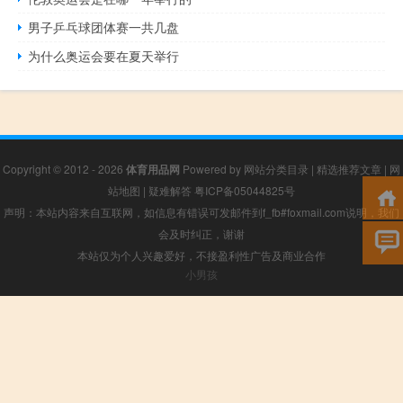
男子乒乓球团体赛一共几盘
为什么奥运会要在夏天举行
Copyright © 2012 - 2026
体育用品网
Powered by
网站分类目录
|
精选推荐文章
|
网
站地图
|
疑难解答
粤ICP备05044825号
声明：本站内容来自互联网，如信息有错误可发邮件到f_fb#foxmail.com说明，我们
会及时纠正，谢谢
本站仅为个人兴趣爱好，不接盈利性广告及商业合作
小男孩