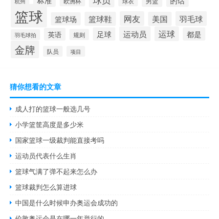
标准
的话
男篮
欧洲杯
球衣
杭州
篮球
网友
羽毛球
篮球鞋
美国
篮球场
运动员
运球
足球
都是
英语
规则
羽毛球拍
金牌
队员
项目
猜你想看的文章
成人打的篮球一般选几号
小学篮筐高度是多少米
国家篮球一级裁判能直接考吗
运动员代表什么生肖
篮球气满了弹不起来怎么办
篮球裁判怎么算进球
中国是什么时候申办奥运会成功的
伦敦奥运会是在哪一年举行的