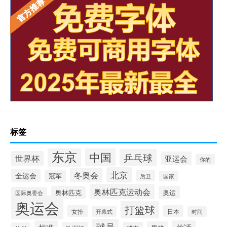
标签
东京
中国
乒乓球
世界杯
亚运会
你的
北京
冬奥会
全运会
冠军
后卫
国家
奥林匹克运动会
奥林匹克
奥运
国际奥委会
奥运会
打篮球
女排
日本
开幕式
时间
球员