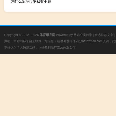
为什么篮球打板被看不起
Copyright © 2012 - 2026
体育用品网
Powered by
网站分类目录
|
精选推荐文章
|
声明：本站内容来自互联网，如信息有错误可发邮件到f_fb#foxmail.com说明
本站仅为个人兴趣爱好，不接盈利性广告及商业合作