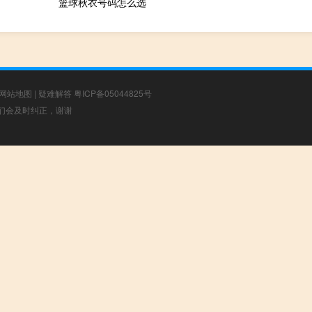
篮球秋衣号码怎么选
网站地图
|
疑难解答
粤ICP备05044825号
，我们会及时纠正，谢谢