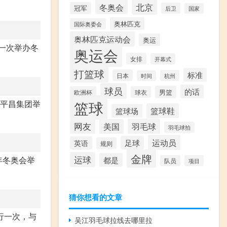
北京
冬奥会
冠军
后卫
国家
奥林匹克
国际奥委会
奥林匹克运动会
奥运
第一次举办冬
奥运会
女排
开幕式
打篮球
标准
日本
杭州
时间
球员
的话
男篮
欧洲杯
球衣
篮球
国平昌集团举
篮球鞋
篮球场
网友
羽毛球
美国
羽毛球拍
运动员
足球
英语
规则
金牌
运球
年冬奥会举
都是
队员
项目
猜你想看的文章
行一次，与
吴江羽毛球拉线去哪里拉