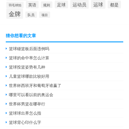
运动员
运球
足球
都是
英语
规则
羽毛球拍
金牌
队员
项目
猜你想看的文章
篮球碰篮板后面违例吗
篮球的命中率怎么计算
篮球投篮姿势有几种
儿童篮球哪款比较好用
世界杯西班牙和葡萄牙谁赢了
哪里可以看以前的奥运会
世界杯男篮在哪举行
篮球球出界怎么指
篮球背心印什么字