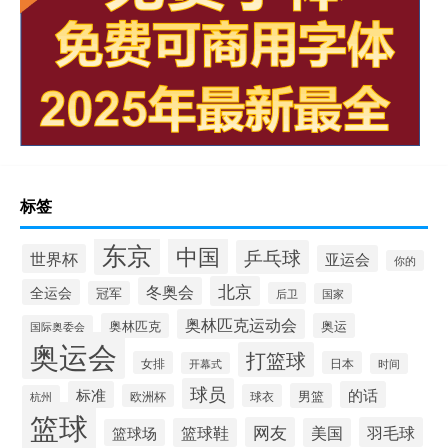
标签
东京
中国
乒乓球
世界杯
亚运会
你的
北京
冬奥会
全运会
冠军
后卫
国家
奥林匹克运动会
奥林匹克
奥运
国际奥委会
奥运会
打篮球
女排
日本
开幕式
时间
球员
标准
的话
男篮
欧洲杯
球衣
杭州
篮球
网友
羽毛球
篮球鞋
美国
篮球场