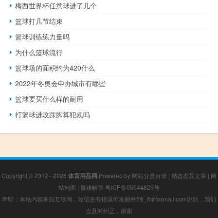
梅西世界杯任意球进了几个
篮球打几节结束
篮球训练练力量吗
为什么篮球流行
篮球场的面积约为420什么
2022年冬奥会申办城市有哪些
篮球要买什么样的耐用
打篮球进攻踩脚算犯规吗
Copyright © 2012 - 2026
体育用品网
Powered by
网站分类目录
|
精选推荐文章
|
网
站地图
|
疑难解答
粤ICP备05044825号
声明：本站内容来自互联网，如信息有错误可发邮件到f_fb#foxmail.com说明，我们
会及时纠正，谢谢