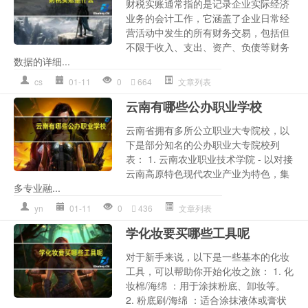
财税实账通常指的是记录企业实际经济
业务的会计工作，它涵盖了企业日常经
营活动中发生的所有财务交易，包括但
不限于收入、支出、资产、负债等财务
数据的详细...
cs
01-11
0
664
文章列表
云南有哪些公办职业学校
云南省拥有多所公立职业大专院校，以
下是部分知名的公办职业大专院校列
表： 1. 云南农业职业技术学院 - 以对接
云南高原特色现代农业产业为特色，集
多专业融...
yn
01-11
0
436
文章列表
学化妆要买哪些工具呢
对于新手来说，以下是一些基本的化妆
工具，可以帮助你开始化妆之旅： 1. 化
妆棉/海绵 ：用于涂抹粉底、卸妆等。
2. 粉底刷/海绵 ：适合涂抹液体或膏状