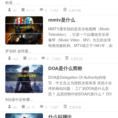
粉底，...
xh
01-11
0
342
文章列表
mmtv是什么
MMTV通常指的是音乐电视网（Music
Television），它是一个以播放音乐录
像带（Music Video，MV）为主的全球
电视传媒机构。MTV成立于1981年，由
罗伯特·皮特曼...
mm
01-11
0
393
文章列表
DOA是什么简称
DOA是Delegation Of Authority的缩
写，中文含义为授权决策体系 其他小伙
伴的相似问题： 工厂的DOA是什么意
思？ 品质控制中的DOA代表什么？ DO
A动漫中还有哪...
do
01-11
0
927
文章列表
什么叫德比