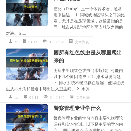
德比（Derby）是一个体育术语，通常
用来描述： 1. 同城或地区球队之间的比
赛，尤其是在足球领域，这通常指的是
同一城市或邻近地区的两支球队之间的
对决。 2....
sl
01-11
0
582
文章列表
厕所有红色线虫是从哪里爬出
来的
厕所中出现红色线虫（水蚯蚓）可能由
以下几个原因造成： 1. 排水系统问题
： 排水系统不畅或存在泄漏，使得红线
虫从排水沟和管道中爬出进入卫生间。 2. 水源...
cs
01-11
0
399
文章列表
警察管理专业学什么
警察管理专业的学习内容主要包括理论
课程和实习实训。以下是主要的学习内
容： 理论课程 公安管理概论 ：介绍公