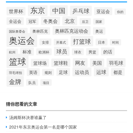
东京
中国
乒乓球
世界杯
亚运会
你的
北京
冬奥会
全运会
冠军
后卫
国家
奥林匹克运动会
奥林匹克
奥运
国际奥委会
奥运会
打篮球
女排
日本
开幕式
时间
球员
标准
的话
男篮
欧洲杯
球衣
杭州
篮球
网友
羽毛球
篮球鞋
美国
篮球场
运动员
运球
足球
都是
英语
规则
羽毛球拍
金牌
队员
项目
猜你想看的文章
汤姆斯杯决赛谁赢了
2021年东京奥运会第一名是哪个国家