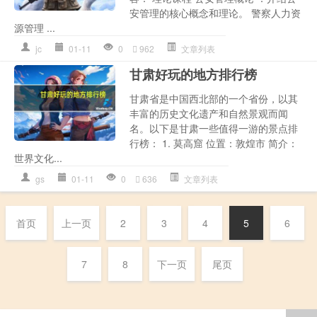
安管理的核心概念和理论。 警察人力资
源管理 ...
jc
01-11
0
962
文章列表
甘肃好玩的地方排行榜
甘肃省是中国西北部的一个省份，以其
丰富的历史文化遗产和自然景观而闻
名。以下是甘肃一些值得一游的景点排
行榜： 1. 莫高窟 位置：敦煌市 简介：
世界文化...
gs
01-11
0
636
文章列表
首页
上一页
2
3
4
5
6
7
8
下一页
尾页