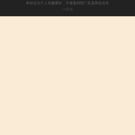
本站仅为个人兴趣爱好，不接盈利性广告及商业合作
小男孩