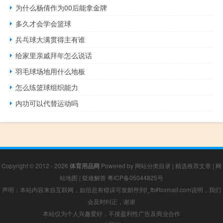
为什么杨倩作为00后能拿金牌
多久才会学会篮球
兵乓球大满贯得主有谁
给家里亲戚拜年怎么说话
羽毛球场地用什么地板
怎么练篮球组织能力
内功可以代替运动吗
Copyright © 2012 - 2026
体育用品网
Powered by
网站分类目录
|
精选推荐文章
|
网
站地图
|
疑难解答
粤ICP备05044825号
声明：本站内容来自互联网，如信息有错误可发邮件到f_fb#foxmail.com说明，我们
会及时纠正，谢谢
本站仅为个人兴趣爱好，不接盈利性广告及商业合作