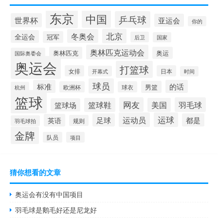
东京
中国
乒乓球
世界杯
亚运会
你的
北京
冬奥会
全运会
冠军
后卫
国家
奥林匹克运动会
奥林匹克
奥运
国际奥委会
奥运会
打篮球
女排
日本
开幕式
时间
球员
标准
的话
男篮
欧洲杯
球衣
杭州
篮球
网友
羽毛球
篮球鞋
美国
篮球场
运动员
运球
足球
都是
英语
规则
羽毛球拍
金牌
队员
项目
猜你想看的文章
奥运会有没有中国项目
羽毛球是鹅毛好还是尼龙好