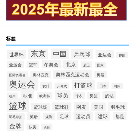
标签
东京
中国
乒乓球
世界杯
亚运会
你的
北京
冬奥会
全运会
冠军
后卫
国家
奥林匹克运动会
奥林匹克
奥运
国际奥委会
奥运会
打篮球
女排
日本
开幕式
时间
球员
标准
的话
男篮
欧洲杯
球衣
杭州
篮球
网友
羽毛球
篮球鞋
美国
篮球场
运动员
运球
足球
都是
英语
规则
羽毛球拍
金牌
队员
项目