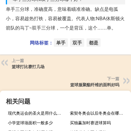
单手三分球，准确度高，意味着瞄准准确。缺点是电弧
小，容易趁热打铁，容易被覆盖。代表人物:NBA休斯顿火
箭队的马丁~双手三分球，一个是背压，这个……单。
网络标签：
单手
双手
都是
上一篇
篮球打比赛打几场
下一篇
篮球服聚酯纤维的面料好吗
相关问题
现代奥运会的圣火是用什么取的
索契冬奥会以后冬奥会在哪里举办
小学篮球场面积一般多少
买独赢加时赛进球算吗