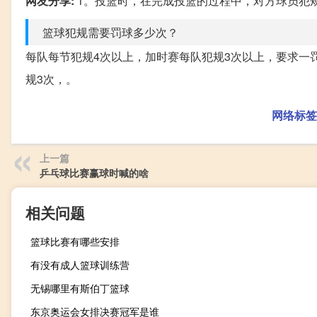
网友分享:
1。投篮时，在完成投篮的过程中，对方球员犯
篮球犯规需要罚球多少次？
每队每节犯规4次以上，加时赛每队犯规3次以上，要求一
规3次，。
网络标签
上一篇
乒乓球比赛赢球时喊的啥
相关问题
篮球比赛有哪些安排
有没有成人篮球训练营
无锡哪里有斯伯丁篮球
东京奥运会女排决赛冠军是谁