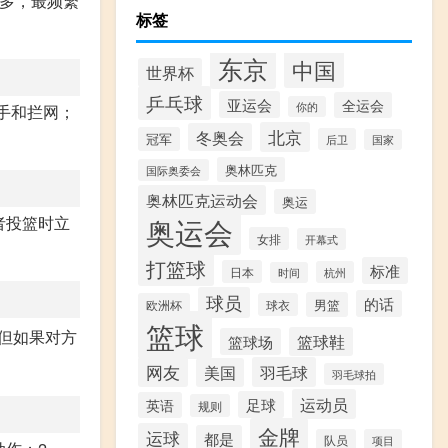
很多，最频繁
标签
东京
中国
世界杯
乒乓球
亚运会
全运会
你的
手和拦网；
北京
冬奥会
冠军
后卫
国家
奥林匹克
国际奥委会
奥林匹克运动会
奥运
者投篮时立
奥运会
女排
开幕式
打篮球
标准
日本
杭州
时间
球员
的话
男篮
欧洲杯
球衣
篮球
但如果对方
篮球鞋
篮球场
网友
羽毛球
美国
羽毛球拍
运动员
足球
英语
规则
金牌
运球
都是
队员
项目