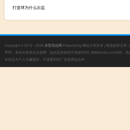
打篮球为什么出盐
Copyright © 2012 - 2026
体育用品网
Powered by
网站分类目录
|
精选推荐文章
|
声明：本站内容来自互联网，如信息有错误可发邮件到f_fb#foxmail.com说明
本站仅为个人兴趣爱好，不接盈利性广告及商业合作