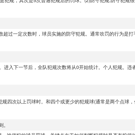
投篮犯规，其次是5次普通犯规后的罚球。(2)防守犯规:防守犯规
规次数超过一定次数时，球员实施的防守犯规。通常吹罚的行为是打
。进入下一节后，全队犯规次数将从0开始统计。个人犯规。违
犯规四次以上罚球时。和四个或更少的犯规球(通常是两个点球，
则。