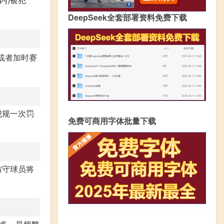
DeepSeek全套部署资料免费下载
或者加时赛
犯规一次罚
免费可商用字体批量下载
防守球员将