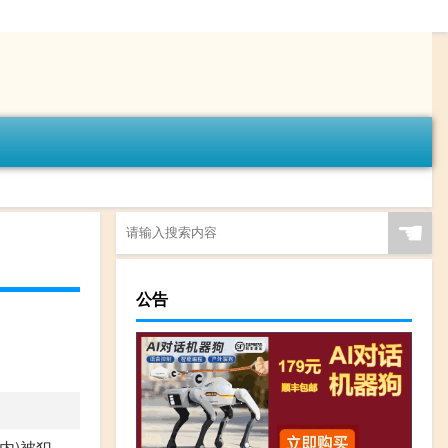
☚
公告
内)被犯