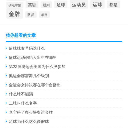
运动员
运球
足球
都是
英语
规则
羽毛球拍
金牌
队员
项目
猜你想看的文章
篮球球友号码选什么
篮球运动创始人出生在哪里
第22届奥运会美国为什么没参加
奥运会霹雳舞几个级别
全运会女排决赛在哪个台播出
什么球不能踢
二球叫什么名字
李宁得了多少块奥运金牌
足球为什么这么多假球