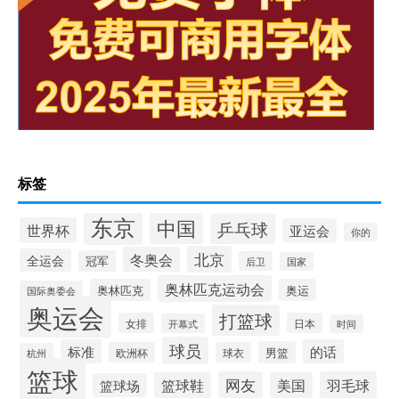
标签
东京
中国
乒乓球
世界杯
亚运会
你的
北京
冬奥会
全运会
冠军
后卫
国家
奥林匹克运动会
奥林匹克
奥运
国际奥委会
奥运会
打篮球
女排
日本
开幕式
时间
球员
标准
的话
男篮
欧洲杯
球衣
杭州
篮球
网友
羽毛球
篮球鞋
美国
篮球场