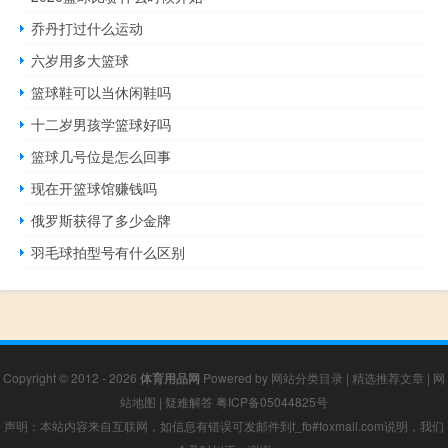
乔丹打过什么运动
六岁用多大篮球
篮球鞋可以当休闲鞋吗
十二岁男孩学篮球好吗
篮球几号位是怎么回事
现在开篮球馆赚钱吗
俄罗斯获得了多少金牌
羽毛球拍型号有什么区别
Copyright © 2012 - 2026
体育用品网
Powered by
网站分类目录
|
精选推荐文章
|
网
站地图
|
疑难解答
粤ICP备05044825号
声明：本站内容来自互联网，如信息有错误可发邮件到f_fb#foxmail.com说明，我们