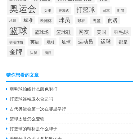
奥运会
打篮球
女排
日本
开幕式
时间
球员
标准
的话
男篮
欧洲杯
球衣
杭州
篮球
网友
羽毛球
篮球鞋
美国
篮球场
运动员
运球
足球
都是
英语
规则
羽毛球拍
金牌
队员
项目
猜你想看的文章
羽毛球拍线什么颜色耐打
打篮球连帽卫衣合适吗
古代奥运会第一次在哪里举行
篮球太硬怎么变软
打篮球的鞋标是什么牌子
美国分几个地区参加奥运会