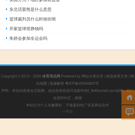
东北话耍熊是什么意思
篮球裁判员什么时候吹哨
开家篮球馆挣钱吗
朱婷会参加全运会吗
Copyright © 2012 - 2026
体育用品网
Powered by
网站分类目录
|
精选推荐文章
|
网
站地图
|
疑难解答
粤ICP备05044825号
声明：本站内容来自互联网，如信息有错误可发邮件到f_fb#foxmail.com说明，我们
会及时纠正，谢谢
本站仅为个人兴趣爱好，不接盈利性广告及商业合作
小男孩