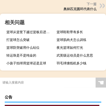
下一篇
奥林匹克圆环代表什么
相关问题
篮球从篮筐下越过篮板后进网算分吗
篮球鞋鞋带有多长
打篮球怎么突破
篮球肌肉犬怎么训练
篮球防突破用什么站位
夜光篮球如何打光
转运珠是不是纯金的
武英级运动员是什么意思
小孩子拍球用篮球还是足球
羽毛球缠线机多少钱
☚
公告