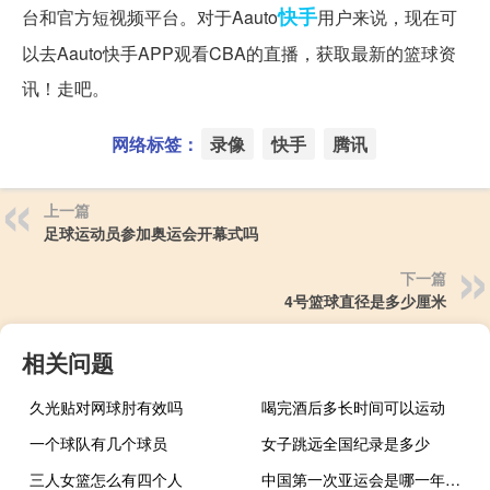
快手
台和官方短视频平台。对于Aauto
用户来说，现在可
以去Aauto快手APP观看CBA的直播，获取最新的篮球资
讯！走吧。
网络标签：
录像
快手
腾讯
上一篇
足球运动员参加奥运会开幕式吗
下一篇
4号篮球直径是多少厘米
相关问题
久光贴对网球肘有效吗
喝完酒后多长时间可以运动
一个球队有几个球员
女子跳远全国纪录是多少
三人女篮怎么有四个人
中国第一次亚运会是哪一年在哪里