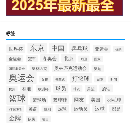
标签
东京
中国
乒乓球
世界杯
亚运会
你的
北京
冬奥会
全运会
冠军
后卫
国家
奥林匹克运动会
奥林匹克
奥运
国际奥委会
奥运会
打篮球
女排
日本
开幕式
时间
球员
标准
的话
男篮
欧洲杯
球衣
杭州
篮球
网友
羽毛球
篮球鞋
美国
篮球场
运动员
运球
足球
都是
英语
规则
羽毛球拍
金牌
队员
项目