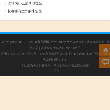
篮球为什么是其他垃圾
长春哪有室外的小篮筐
Copyright © 2012 - 2026
体育用品网
Powered by
网站分类目录
|
精选推荐文章
|
网
站地图
|
疑难解答
粤ICP备05044825号
声明：本站内容来自互联网，如信息有错误可发邮件到f_fb#foxmail.com说明，我们
会及时纠正，谢谢
本站仅为个人兴趣爱好，不接盈利性广告及商业合作
小男孩