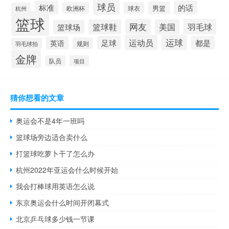
球员
标准
的话
男篮
欧洲杯
球衣
杭州
篮球
网友
羽毛球
篮球鞋
美国
篮球场
运动员
运球
足球
都是
英语
规则
羽毛球拍
金牌
队员
项目
猜你想看的文章
奥运会不是4年一班吗
篮球场旁边适合卖什么
打篮球吃萝卜干了怎么办
杭州2022年亚运会什么时候开始
我会打棒球用英语怎么说
东京奥运会什么时间开闭幕式
北京乒乓球多少钱一节课