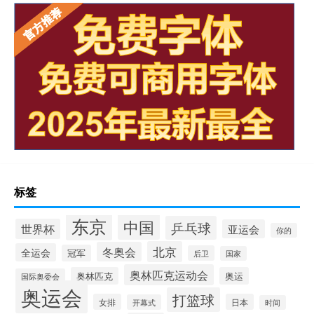
标签
东京
中国
乒乓球
世界杯
亚运会
你的
北京
冬奥会
全运会
冠军
后卫
国家
奥林匹克运动会
奥林匹克
奥运
国际奥委会
奥运会
打篮球
女排
日本
开幕式
时间