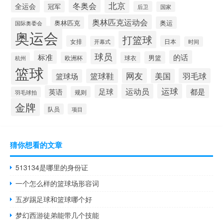
北京
冬奥会
全运会
冠军
后卫
国家
奥林匹克运动会
奥林匹克
奥运
国际奥委会
奥运会
打篮球
女排
日本
开幕式
时间
球员
标准
的话
男篮
欧洲杯
球衣
杭州
篮球
网友
羽毛球
篮球鞋
美国
篮球场
运动员
运球
足球
都是
英语
规则
羽毛球拍
金牌
队员
项目
猜你想看的文章
513134是哪里的身份证
一个怎么样的篮球场形容词
五岁踢足球和篮球哪个好
梦幻西游徒弟能带几个技能