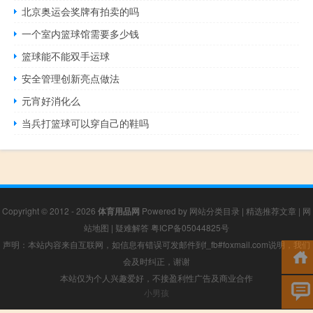
北京奥运会奖牌有拍卖的吗
一个室内篮球馆需要多少钱
篮球能不能双手运球
安全管理创新亮点做法
元宵好消化么
当兵打篮球可以穿自己的鞋吗
Copyright © 2012 - 2026
体育用品网
Powered by
网站分类目录
|
精选推荐文章
|
网
站地图
|
疑难解答
粤ICP备05044825号
声明：本站内容来自互联网，如信息有错误可发邮件到f_fb#foxmail.com说明，我们
会及时纠正，谢谢
本站仅为个人兴趣爱好，不接盈利性广告及商业合作
小男孩