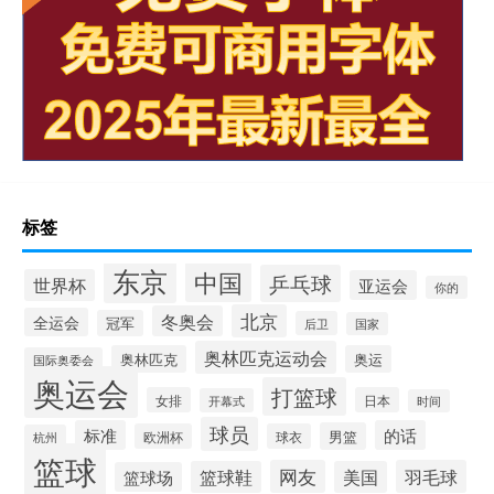
标签
东京
中国
乒乓球
世界杯
亚运会
你的
北京
冬奥会
全运会
冠军
后卫
国家
奥林匹克运动会
奥林匹克
奥运
国际奥委会
奥运会
打篮球
女排
日本
开幕式
时间
球员
标准
的话
男篮
欧洲杯
球衣
杭州
篮球
网友
羽毛球
篮球鞋
美国
篮球场