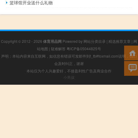
篮球馆开业送什么礼物
Copyright © 2012 - 2026
体育用品网
Powered by
网站分类目录
|
精选推荐文章
|
网
站地图
|
疑难解答
粤ICP备05044825号
声明：本站内容来自互联网，如信息有错误可发邮件到f_fb#foxmail.com说明，我们
会及时纠正，谢谢
本站仅为个人兴趣爱好，不接盈利性广告及商业合作
小男孩