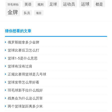
运动员
运球
足球
都是
英语
规则
羽毛球拍
金牌
队员
项目
猜你想看的文章
俄罗斯能拿多少金牌
篮球比赛后卫怎么打
篮球1-5是什么意思
篮球有没有过肩
正规比赛用篮球是几号球
篮球发带怎么带好看
羽毛球新手拉什么线好
残奥会为什么这么厉害
两个篮球架距离多少米