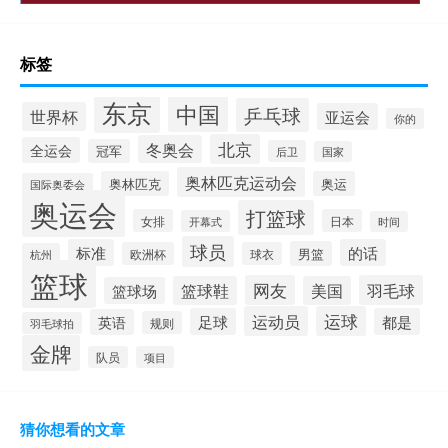
标签
东京
中国
乒乓球
世界杯
亚运会
你的
北京
冬奥会
全运会
冠军
后卫
国家
奥林匹克运动会
奥林匹克
奥运
国际奥委会
奥运会
打篮球
女排
日本
开幕式
时间
球员
标准
的话
男篮
欧洲杯
球衣
杭州
篮球
网友
羽毛球
篮球鞋
美国
篮球场
运动员
运球
足球
都是
英语
规则
羽毛球拍
金牌
队员
项目
猜你想看的文章