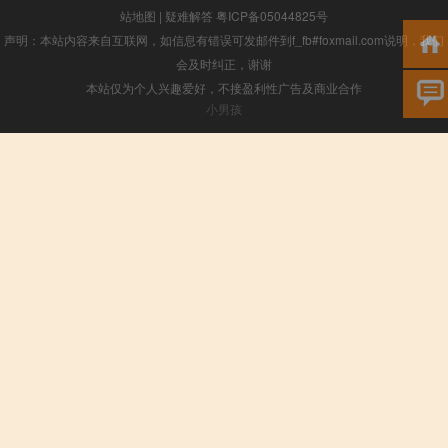
站地图
|
疑难解答
粤ICP备05044825号
声明：本站内容来自互联网，如信息有错误可发邮件到f_fb#foxmail.com说明，我们
会及时纠正，谢谢
本站仅为个人兴趣爱好，不接盈利性广告及商业合作
小男孩