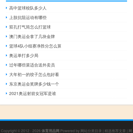
高中篮球校队多少人
上肢抗阻运动有哪些
双孔打气筒怎么打篮球
澳门奥运会拿了几块金牌
篮球4队小组赛净胜分怎么算
奥运单打多少局
过年哪些菜适合送外卖员
大年初一的饺子怎么包好看
东京奥运会奖牌多少钱一个
2021奥运射箭女冠军是谁
Copyright © 2012 - 2026
体育用品网
Powered by
网站分类目录
|
精选推荐文章
|
网