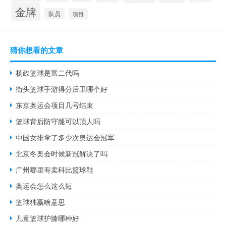
金牌
队员
项目
猜你想看的文章
杨政篮球是富二代吗
街头篮球手游得分后卫哪个好
东京奥运会项目几号结束
篮球背后防守腿可以顶人吗
中国女排拿了多少次奥运会冠军
北京冬奥会时候新冠解决了吗
广州哪里有卖科比篮球鞋
奥运会怎么这么短
篮球独赢啥意思
儿童篮球护膝哪种好