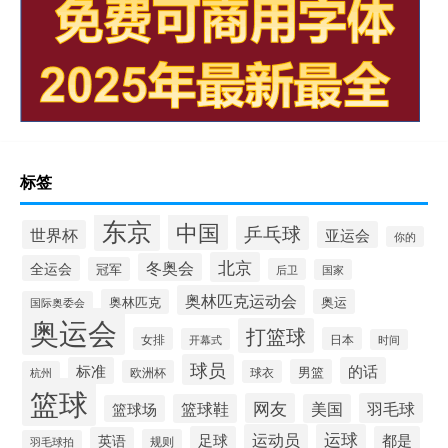
标签
东京
中国
乒乓球
世界杯
亚运会
你的
北京
冬奥会
全运会
冠军
后卫
国家
奥林匹克运动会
奥林匹克
奥运
国际奥委会
奥运会
打篮球
女排
日本
开幕式
时间
球员
标准
的话
男篮
欧洲杯
球衣
杭州
篮球
网友
羽毛球
篮球鞋
美国
篮球场
运动员
运球
足球
都是
英语
规则
羽毛球拍