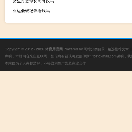
女生打篮球长高有效吗
亚运会破纪录给钱吗
Copyright © 2012 - 2026
体育用品网
Powered by
网站分类目录
|
精选推荐文章
|
声明：本站内容来自互联网，如信息有错误可发邮件到f_fb#foxmail.com说明
本站仅为个人兴趣爱好，不接盈利性广告及商业合作