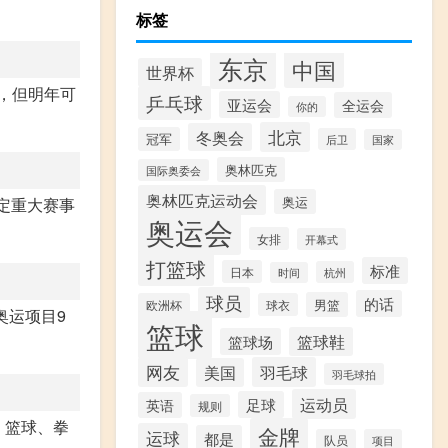
标签
东京
中国
世界杯
行，但明年可
乒乓球
亚运会
全运会
你的
北京
冬奥会
冠军
后卫
国家
奥林匹克
国际奥委会
奥林匹克运动会
奥运
确定重大赛事
奥运会
女排
开幕式
打篮球
标准
日本
杭州
时间
球员
的话
男篮
欧洲杯
球衣
奥运项目9
篮球
篮球鞋
篮球场
网友
羽毛球
美国
羽毛球拍
运动员
足球
英语
规则
、篮球、拳
金牌
运球
都是
队员
项目