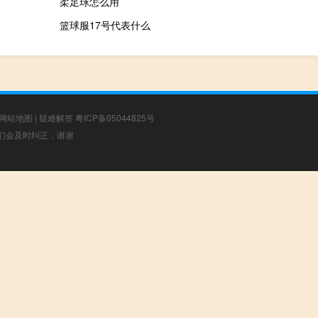
柔足球怎么用
篮球服17号代表什么
网站地图
|
疑难解答
粤ICP备05044825号
，我们会及时纠正，谢谢