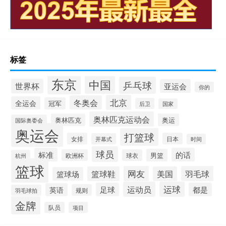
标签
东京
中国
乒乓球
世界杯
亚运会
你的
北京
冬奥会
全运会
冠军
后卫
国家
奥林匹克运动会
奥林匹克
奥运
国际奥委会
奥运会
打篮球
女排
日本
开幕式
时间
球员
标准
的话
男篮
欧洲杯
球衣
杭州
篮球
网友
羽毛球
篮球鞋
美国
篮球场
运动员
运球
足球
都是
英语
规则
羽毛球拍
金牌
队员
项目