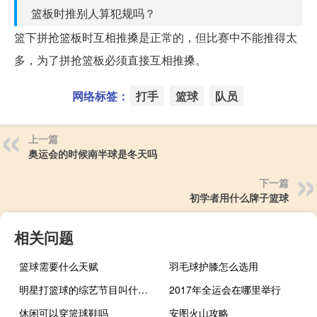
篮板时推别人算犯规吗？
篮下拼抢篮板时互相推搡是正常的，但比赛中不能推得太
多，为了拼抢篮板必须直接互相推搡。
网络标签：
打手
篮球
队员
上一篇
奥运会的时候南半球是冬天吗
下一篇
初学者用什么牌子篮球
相关问题
篮球需要什么天赋
羽毛球护膝怎么选用
明星打篮球的综艺节目叫什么2019
2017年全运会在哪里举行
休闲可以穿篮球鞋吗
安图火山攻略