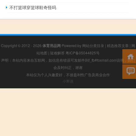
不打篮球穿篮球鞋奇怪吗
Copyright © 2012 - 2026
体育用品网
Powered by
网站分类目录
|
精选推荐文章
|
网
站地图
|
疑难解答
粤ICP备05044825号
声明：本站内容来自互联网，如信息有错误可发邮件到f_fb#foxmail.com说明，我们
会及时纠正，谢谢
本站仅为个人兴趣爱好，不接盈利性广告及商业合作
小男孩