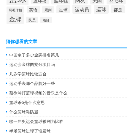
篮球鞋
美国
篮球场
运动员
运球
足球
都是
英语
规则
羽毛球拍
金牌
队员
项目
猜你想看的文章
中国拿了多少金牌排名第几
运动会金牌图案分项目吗
几岁学篮球比较适合
运动手表哪个品牌好一些
蔡徐坤打篮球视频的音乐是什么
篮球杀5是什么意思
什么篮球鞋防崴
哪一届奥运会篮球被列为比赛
半场篮球进球了谁发球