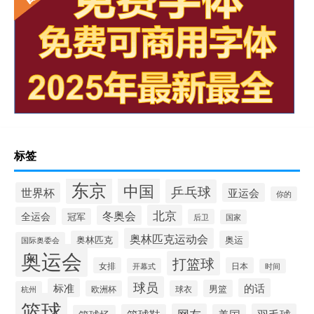
标签
东京
中国
乒乓球
世界杯
亚运会
你的
北京
冬奥会
全运会
冠军
后卫
国家
奥林匹克运动会
奥林匹克
奥运
国际奥委会
奥运会
打篮球
女排
日本
开幕式
时间
球员
标准
的话
男篮
欧洲杯
球衣
杭州
篮球
网友
羽毛球