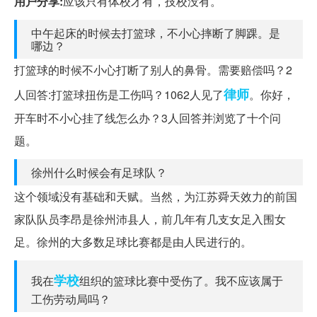
用户分享:
应该只有体校才有，技校没有。
中午起床的时候去打篮球，不小心摔断了脚踝。是
哪边？
打篮球的时候不小心打断了别人的鼻骨。需要赔偿吗？2
律师
人回答:打篮球扭伤是工伤吗？1062人见了
。你好，
开车时不小心挂了线怎么办？3人回答并浏览了十个问
题。
徐州什么时候会有足球队？
这个领域没有基础和天赋。当然，为江苏舜天效力的前国
家队队员李昂是徐州沛县人，前几年有几支女足入围女
足。徐州的大多数足球比赛都是由人民进行的。
学校
我在
组织的篮球比赛中受伤了。我不应该属于
工伤劳动局吗？