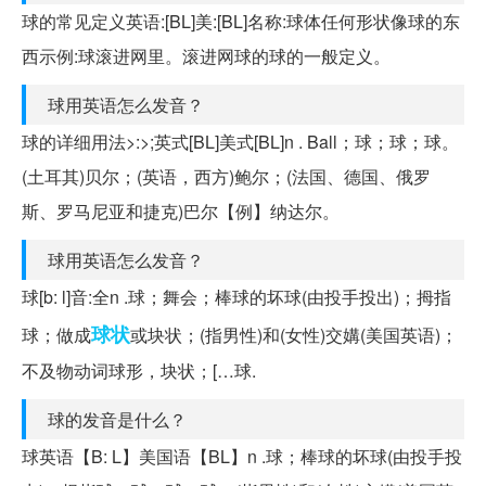
球的常见定义英语:[BL]美:[BL]名称:球体任何形状像球的东
西示例:球滚进网里。滚进网球的球的一般定义。
球用英语怎么发音？
球的详细用法>:>;英式[BL]美式[BL]n . Ball；球；球；球。
(土耳其)贝尔；(英语，西方)鲍尔；(法国、德国、俄罗
斯、罗马尼亚和捷克)巴尔【例】纳达尔。
球用英语怎么发音？
球[b: l]音:全n .球；舞会；棒球的坏球(由投手投出)；拇指
球状
球；做成
或块状；(指男性)和(女性)交媾(美国英语)；
不及物动词球形，块状；[…球.
球的发音是什么？
球英语【B: L】美国语【BL】n .球；棒球的坏球(由投手投