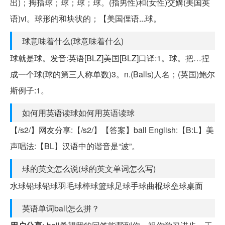
出)；拇指球；球；球；球。(指男性)和(女性)交媾(美国英
语)vi。球形的和块状的；【美国俚语...球。
球意味着什么(球意味着什么)
球就是球。发音:英语[BLZ]美国[BLZ]口译:1。球。把…捏
成一个球(球的第三人称单数)3。n.(Balls)人名；(英国)鲍尔
斯例子:1。
如何用英语读球如何用英语读球
【/s2/】网友分享:【/s2/】【答案】ball English:【B:L】美
声唱法:【BL】汉语中的谐音是“波”。
球的英文怎么说(球的英文单词怎么写)
水球铅球铅球羽毛球棒球篮球足球手球曲棍球垒球桌面
英语单词ball怎么拼？