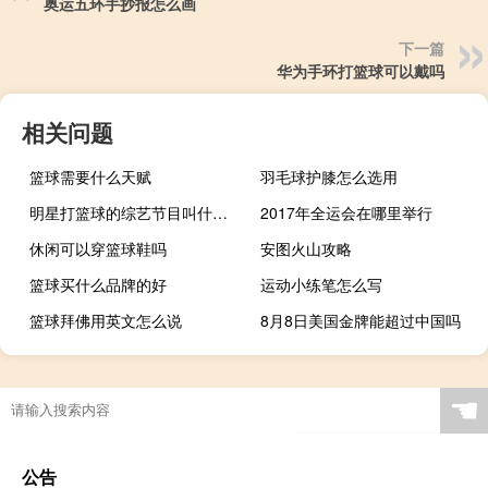
奥运五环手抄报怎么画
下一篇
华为手环打篮球可以戴吗
相关问题
篮球需要什么天赋
羽毛球护膝怎么选用
明星打篮球的综艺节目叫什么2019
2017年全运会在哪里举行
休闲可以穿篮球鞋吗
安图火山攻略
篮球买什么品牌的好
运动小练笔怎么写
篮球拜佛用英文怎么说
8月8日美国金牌能超过中国吗
☚
公告