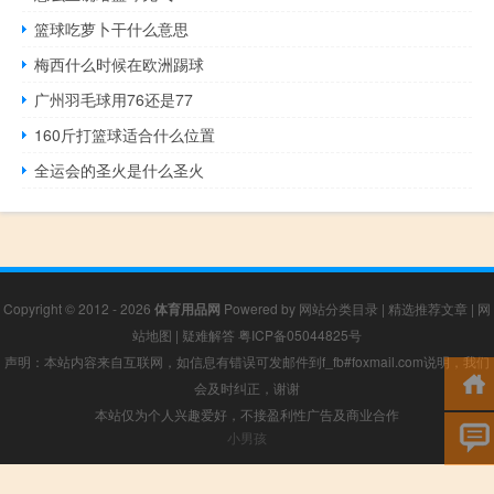
篮球吃萝卜干什么意思
梅西什么时候在欧洲踢球
广州羽毛球用76还是77
160斤打篮球适合什么位置
全运会的圣火是什么圣火
Copyright © 2012 - 2026
体育用品网
Powered by
网站分类目录
|
精选推荐文章
|
网
站地图
|
疑难解答
粤ICP备05044825号
声明：本站内容来自互联网，如信息有错误可发邮件到f_fb#foxmail.com说明，我们
会及时纠正，谢谢
本站仅为个人兴趣爱好，不接盈利性广告及商业合作
小男孩