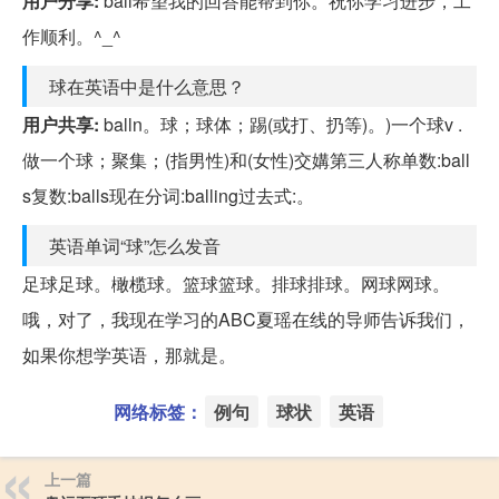
用户分享:
ball希望我的回答能帮到你。祝你学习进步，工
作顺利。^_^
球在英语中是什么意思？
用户共享:
balln。球；球体；踢(或打、扔等)。)一个球v .
做一个球；聚集；(指男性)和(女性)交媾第三人称单数:ball
s复数:balls现在分词:balling过去式:。
英语单词“球”怎么发音
足球足球。橄榄球。篮球篮球。排球排球。网球网球。
哦，对了，我现在学习的ABC夏瑶在线的导师告诉我们，
如果你想学英语，那就是。
网络标签：
例句
球状
英语
上一篇