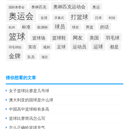
奥林匹克运动会
奥林匹克
奥运
国际奥委会
奥运会
打篮球
女排
日本
开幕式
时间
球员
标准
的话
男篮
欧洲杯
球衣
杭州
篮球
网友
羽毛球
篮球鞋
美国
篮球场
运动员
运球
足球
都是
英语
规则
羽毛球拍
金牌
队员
项目
猜你想看的文章
女子篮球比赛是几号球
澳大利亚的国球是什么球
中国高中篮球框有多高
篮球比赛简讯怎么写
怎么正确给篮球充气