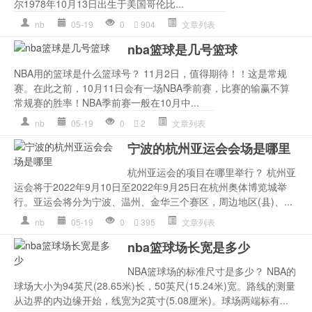
尔1978年10月13日出生于美国哥伦比...
nb
05-19
0
904
文章列表
nba篮球是几号篮球
NBA用的篮球是什么篮球号？ 11月2日，值得期待！！这是常规
赛。在此之前，10月11日会有一场NBA季前赛，比赛的输赢不算
常规赛的胜率！NBA季前赛一般在10月中...
nb
05-19
0
2
文章列表
宁波的杭州亚运会会场是哪里
杭州亚运会的项目在哪里举行？ 杭州亚
运会将于2022年9月10日至2022年9月25日在杭州奥体博览城举
行。亚运会将分为宁波、温州、金华三个赛区，周边地区(县)、...
nb
05-19
0
395
文章列表
nba篮球场长宽是多少
NBA篮球场的标准尺寸是多少？ NBA的
球场大小为94英尺(28.65米)长，50英尺(15.24米)宽。路线的测量
从边界的内边缘开始，线宽为2英寸(5.08厘米)。球场两端标有...