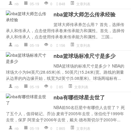
nb
05-19
0
848
文章列表
nba篮球大师怎么传承经验
篮球大师传承券怎么用？ 首先，选择传
承人和传承人，点击使用传承卷来传承能力和属性。首先，选择传
承人和传承人，点击使用传承卷来传承能力和属性。 三国...
nb
05-19
0
156
文章列表
nba篮球场标准尺寸是多少
NBA篮球场的标准尺寸是多少？ NBA的
球场大小为94英尺(28.65米)长，50英尺(15.24米)宽。路线的测量
从边界的内边缘开始，线宽为2英寸(5.08厘米)。球场两端标有...
nb
05-19
0
85
文章列表
nba有哪些球星去世了
NBA前50名巨星中有哪些人去世了？ 死
了五个人，值得铭记。乔治·麦肯于2005年去世，张伯伦于1999年
去世，保罗·阿里金于2006年去世，戴夫·德布斯切尔于2003年...
nb
05-19
0
865
文章列表