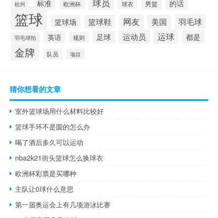
球员
标准
的话
男篮
欧洲杯
球衣
杭州
篮球
网友
羽毛球
篮球鞋
美国
篮球场
运动员
运球
足球
都是
英语
规则
羽毛球拍
金牌
队员
项目
猜你想看的文章
室外篮球场用什么材料比较好
篮球手环不是圆的怎么办
喝了酒后多久可以运动
nba2k21街头篮球怎么换球衣
欧洲杯彩票是买哪种
主队让0球什么意思
第一届奥运会上有几项游泳比赛