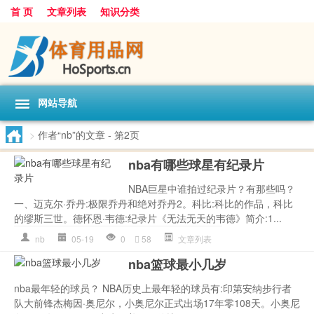
首 页
文章列表
知识分类
网站导航
>
作者“nb”的文章
- 第2页
nba有哪些球星有纪录片
NBA巨星中谁拍过纪录片？有那些吗？
一、迈克尔·乔丹:极限乔丹和绝对乔丹2。科比:科比的作品，科比
的缪斯三世。德怀恩·韦德:纪录片《无法无天的韦德》简介:1...
nb
05-19
0
58
文章列表
nba篮球最小几岁
nba最年轻的球员？ NBA历史上最年轻的球员有:印第安纳步行者
队大前锋杰梅因·奥尼尔，小奥尼尔正式出场17年零108天。小奥尼