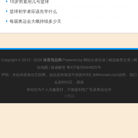
10岁男童用几号篮球
篮球初学者应该先学什么
每届奥运会大概持续多少天
Copyright © 2012 - 2026
体育用品网
Powered by
网站分类目录
|
精选推荐文章
|
网
站地图
|
疑难解答
粤ICP备05044825号
声明：本站内容来自互联网，如信息有错误可发邮件到f_fb#foxmail.com说明，我们
会及时纠正，谢谢
本站仅为个人兴趣爱好，不接盈利性广告及商业合作
小男孩