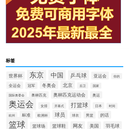
标签
东京
中国
乒乓球
世界杯
亚运会
你的
北京
冬奥会
全运会
冠军
后卫
国家
奥林匹克运动会
奥林匹克
奥运
国际奥委会
奥运会
打篮球
女排
日本
开幕式
时间
球员
标准
的话
男篮
欧洲杯
球衣
杭州
篮球
网友
羽毛球
篮球鞋
美国
篮球场