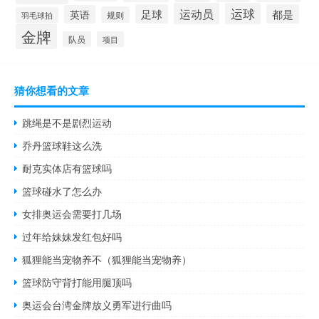
运动员
运球
足球
都是
英语
规则
羽毛球拍
金牌
队员
项目
猜你想看的文章
跳绳是不是剧烈运动
乔丹篮球鞋这么洗
耐克实体店有篮球吗
篮球碰水了怎么办
女排奥运会需要打几场
过年给妹妹发红包好吗
狐狸能当宠物养不（狐狸能当宠物养）
篮球防守背打能用腿顶吗
奥运会台湾金牌放义勇军进行曲吗