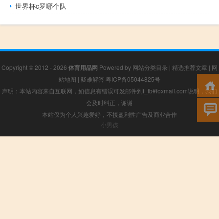
世界杯c罗哪个队
Copyright © 2012 - 2026
体育用品网
Powered by
网站分类目录
|
精选推荐文章
|
网
站地图
|
疑难解答
粤ICP备05044825号
声明：本站内容来自互联网，如信息有错误可发邮件到f_fb#foxmail.com说明，我们
会及时纠正，谢谢
本站仅为个人兴趣爱好，不接盈利性广告及商业合作
小男孩