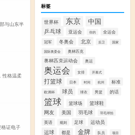
标签
东京
中国
世界杯
部与山东半
乒乓球
亚运会
全运会
你的
北京
冬奥会
冠军
后卫
国家
奥林匹克
国际奥委会
奥林匹克运动会
奥运
奥运会
女排
开幕式
，性格温柔
打篮球
标准
日本
杭州
时间
球员
的话
男篮
欧洲杯
球衣
篮球
篮球鞋
篮球场
网友
羽毛球
美国
羽毛球拍
运动员
足球
英语
规则
资格证电子
金牌
运球
都是
队员
项目