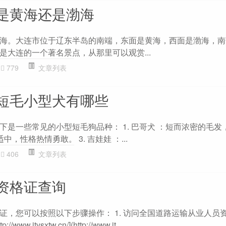
是黄海还是渤海
海。大连市位于辽东半岛的南端，东面是黄海，西面是渤海，南
是大连的一个著名景点，从那里可以观赏...
779
文章列表
短毛小型犬有哪些
下是一些常见的小型短毛狗品种： 1. 巴哥犬 ：短而浓密的毛发
适中，性格热情勇敢。 3. 吉娃娃 ：...
406
文章列表
资格证查询
证，您可以按照以下步骤操作： 1. 访问全国道路运输从业人员
.jtysxtw.cn/](http://www.jt...