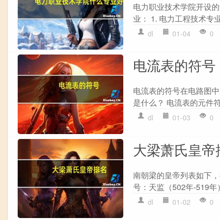
电力职业技术学院开设的
业： 1. 电力工程技术专
dl
01-04
0
电流表的符号
电流表的符号在电路图中
是什么？ 电流表的元件符
dl
01-03
0
大梁萧氏皇帝
南朝梁的皇帝列表如下，按
号：天监（502年-519年
dl
01-02
0