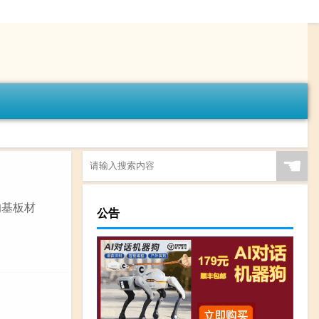
☚
的基板材
公告