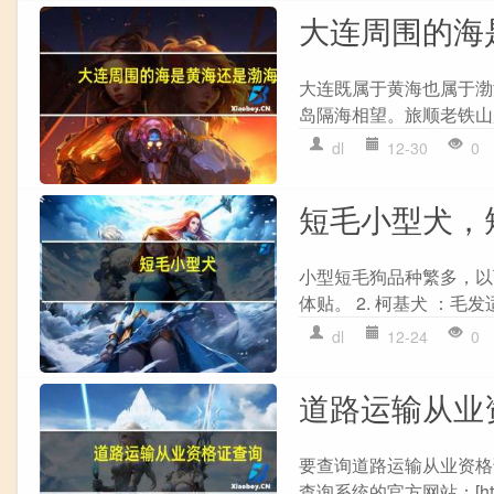
大连周围的海
大连既属于黄海也属于渤
岛隔海相望。旅顺老铁山
dl
12-30
0
短毛小型犬，
小型短毛狗品种繁多，以
体贴。 2. 柯基犬 ：毛发
dl
12-24
0
道路运输从业
要查询道路运输从业资格
查询系统的官方网站：[http://www