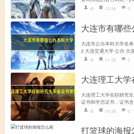
dl
12-24
0
大连市有哪些
大连市公办本科大学名单 序
2 大连交通大学 公办 大连市
dl
11-25
0
大连理工大学
大连理工大学在职研究生
证书和学历证书，证书含
dl
10-28
0
打篮球的海报