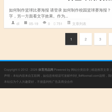
如何制作篮球比赛海报 请登录 如何制作校园篮球赛海报？
字，另一方面看文字效果。作为...
dl
05-19
0
751
文章列表
1
2
3
Copyright © 2012 - 2026
体育用品网
Powered by
网站分类目录
|
精选推荐文章
|
声明：本站内容来自互联网，如信息有错误可发邮件到f_fb#foxmail.com说明
本站仅为个人兴趣爱好，不接盈利性广告及商业合作