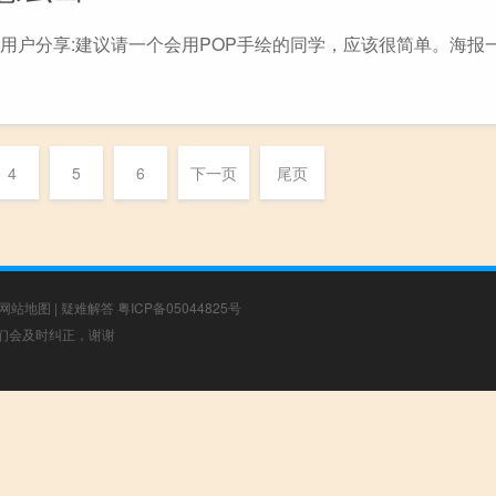
 用户分享:建议请一个会用POP手绘的同学，应该很简单。海报
4
5
6
下一页
尾页
网站地图
|
疑难解答
粤ICP备05044825号
，我们会及时纠正，谢谢