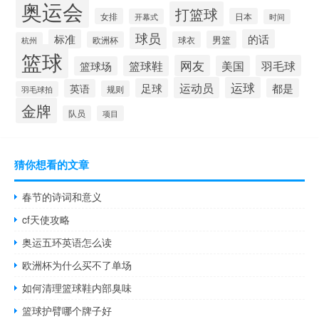
奥运会
打篮球
女排
日本
开幕式
时间
球员
标准
的话
男篮
欧洲杯
球衣
杭州
篮球
网友
羽毛球
篮球鞋
美国
篮球场
运动员
运球
足球
都是
英语
规则
羽毛球拍
金牌
队员
项目
猜你想看的文章
春节的诗词和意义
cf天使攻略
奥运五环英语怎么读
欧洲杯为什么买不了单场
如何清理篮球鞋内部臭味
篮球护臂哪个牌子好