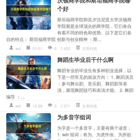
沃顿商学院和斯坦福商学院哪
个好
斯坦福商学院和宾夕法尼亚大学沃顿商
学院都是全球顶尖的商学院，它们各自
有着不同的特色和优势。以下是它们各
自的特点： 斯坦福商学院 创新与创业精神 ：斯...
wd
01-01
0
422
文章列表
舞蹈生毕业后干什么啊
舞蹈专业的毕业生有多种职业选择，以
下是一些常见的就业方向： 1. 舞蹈演员
：参与舞台剧、音乐剧、舞蹈剧等表
演，展现舞蹈技巧和表演才能。 2. 舞蹈
编导 ：...
wd
12-28
0
371
文章列表
为多音字组词
为字是一个多音字，主要有两个读音：
1. wéi 组词：有为、为虎作伥、为所欲