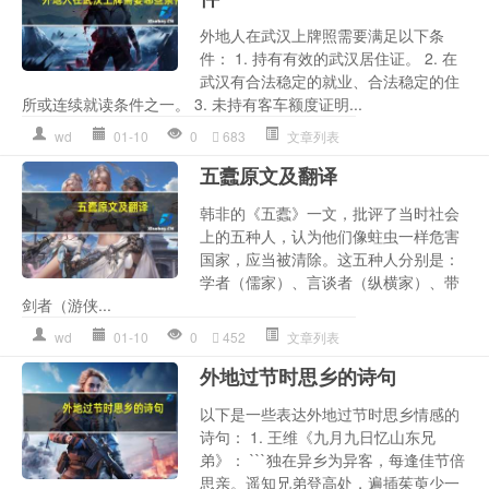
外地人在武汉上牌照需要满足以下条
件： 1. 持有有效的武汉居住证。 2. 在
武汉有合法稳定的就业、合法稳定的住
所或连续就读条件之一。 3. 未持有客车额度证明...
wd
01-10
0
683
文章列表
五蠹原文及翻译
韩非的《五蠹》一文，批评了当时社会
上的五种人，认为他们像蛀虫一样危害
国家，应当被清除。这五种人分别是：
学者（儒家）、言谈者（纵横家）、带
剑者（游侠...
wd
01-10
0
452
文章列表
外地过节时思乡的诗句
以下是一些表达外地过节时思乡情感的
诗句： 1. 王维《九月九日忆山东兄
弟》： ```独在异乡为异客，每逢佳节倍
思亲。遥知兄弟登高处，遍插茱萸少一