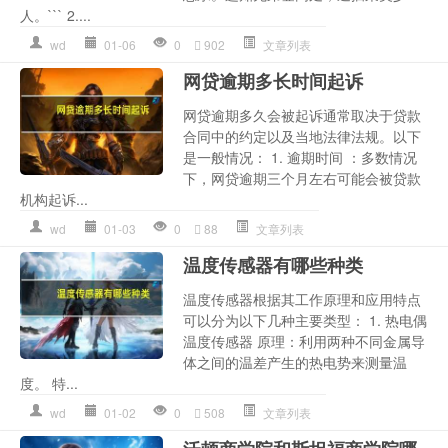
人。``` 2....
wd
01-06
0
902
文章列表
网贷逾期多长时间起诉
网贷逾期多久会被起诉通常取决于贷款
合同中的约定以及当地法律法规。以下
是一般情况： 1. 逾期时间 ：多数情况
下，网贷逾期三个月左右可能会被贷款
机构起诉...
wd
01-03
0
88
文章列表
温度传感器有哪些种类
温度传感器根据其工作原理和应用特点
可以分为以下几种主要类型： 1. 热电偶
温度传感器 原理：利用两种不同金属导
体之间的温差产生的热电势来测量温
度。 特...
wd
01-02
0
508
文章列表