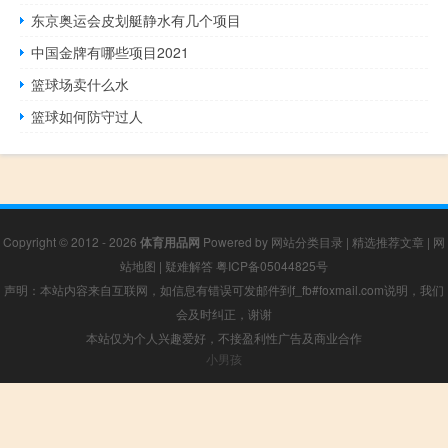
东京奥运会皮划艇静水有几个项目
中国金牌有哪些项目2021
篮球场卖什么水
篮球如何防守过人
Copyright © 2012 - 2026
体育用品网
Powered by
网站分类目录
|
精选推荐文章
|
网
站地图
|
疑难解答
粤ICP备05044825号
声明：本站内容来自互联网，如信息有错误可发邮件到f_fb#foxmail.com说明，我们
会及时纠正，谢谢
本站仅为个人兴趣爱好，不接盈利性广告及商业合作
小男孩